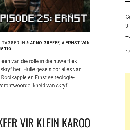
G
g
T
TAGGED IN
ARNO GREEFF
,
ERNST VAN
UGTIG
1
een van die rolle in die nuwe fliek
skryf het. Hulle gesels oor alles van
 Rooikappie en Ernst se teologie-
verantwoordelikheid van skryf.
EER VIR KLEIN KAROO