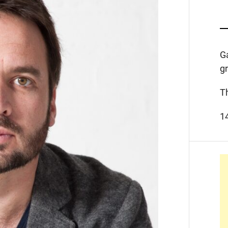
G
g
T
1