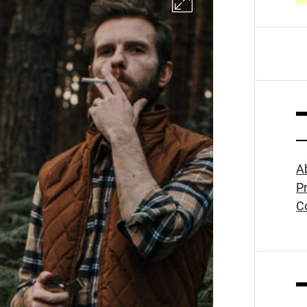
A
Pr
C