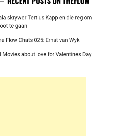
RECENT POSTS ON THEFLOW
aia skrywer Tertius Kapp en die reg om
root te gaan
he Flow Chats 025: Ernst van Wyk
4 Movies about love for Valentines Day