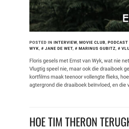
POSTED IN
INTERVIEW
,
MOVIE CLUB
,
PODCAST
WYK
,
JANE DE WET
,
MARINUS GUBITZ
,
VL
Floris gesels met Ernst van Wyk, wat nie net 
Vlugtig speel nie, maar ook die draaiboek ge
kortfilms maak teenoor vollengte flieks, hoe
agtergrond die draaiboek beïnvloed, en die 
HOE TIM THERON TERUGK