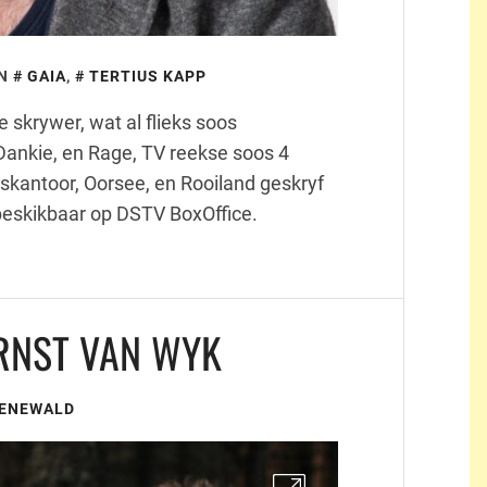
IN
GAIA
,
TERTIUS KAPP
 skrywer, wat al flieks soos
Dankie, en Rage, TV reekse soos 4
skantoor, Oorsee, en Rooiland geskryf
g beskikbaar op DSTV BoxOffice.
ERNST VAN WYK
OENEWALD