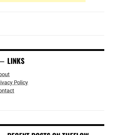
LINKS
bout
ivacy Policy
ontact