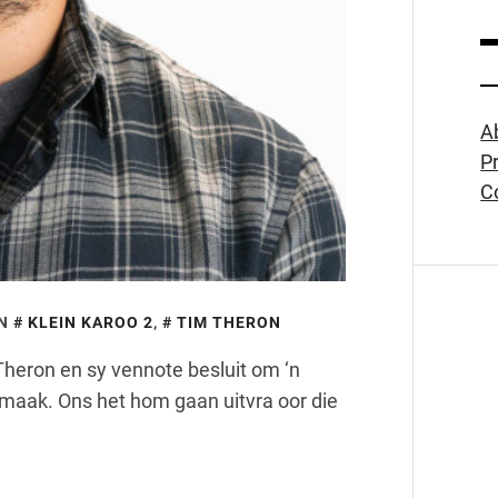
A
Pr
C
IN
KLEIN KAROO 2
,
TIM THERON
Theron en sy vennote besluit om ‘n
 maak. Ons het hom gaan uitvra oor die