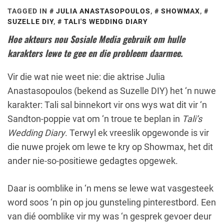
TAGGED IN
JULIA ANASTASOPOULOS
,
SHOWMAX
,
SUZELLE DIY
,
TALI'S WEDDING DIARY
Hoe akteurs nou Sosiale Media gebruik om hulle
karakters lewe te gee en die probleem daarmee.
Vir die wat nie weet nie: die aktrise Julia
Anastasopoulos (bekend as Suzelle DIY) het ‘n nuwe
karakter: Tali sal binnekort vir ons wys wat dit vir ‘n
Sandton-poppie vat om ‘n troue te beplan in
Tali’s
Wedding Diary
. Terwyl ek vreeslik opgewonde is vir
die nuwe projek om lewe te kry op Showmax, het dit
ander nie-so-positiewe gedagtes opgewek.
Daar is oomblike in ‘n mens se lewe wat vasgesteek
word soos ‘n pin op jou gunsteling pinterestbord. Een
van dié oomblike vir my was ‘n gesprek gevoer deur